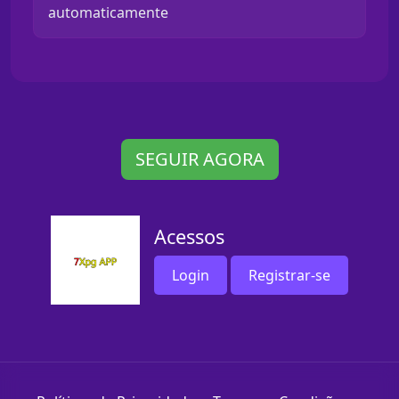
automaticamente
SEGUIR AGORA
Acessos
Login
Registrar-se