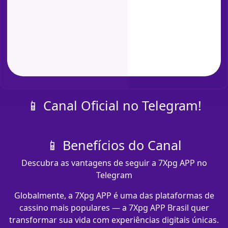
📱 Canal Oficial no Telegram!
📱 Benefícios do Canal
Descubra as vantagens de seguir a 7Xpg APP no
Telegram
Globalmente, a 7Xpg APP é uma das plataformas de
cassino mais populares — a 7Xpg APP Brasil quer
transformar sua vida com experiências digitais únicas.