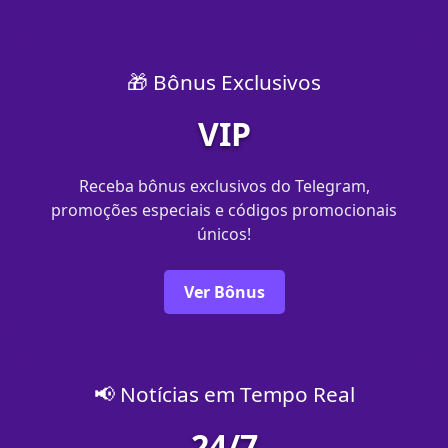
🎁 Bônus Exclusivos
VIP
Receba bônus exclusivos do Telegram,
promoções especiais e códigos promocionais
únicos!
Ver Bônus
📢 Notícias em Tempo Real
24/7