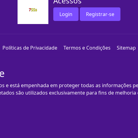
Acessos
Login
Registrar-se
Políticas de Privacidade
Termos e Condições
Sitemap
de
rios e está empenhada em proteger todas as informações p
tados são utilizados exclusivamente para fins de melhoria