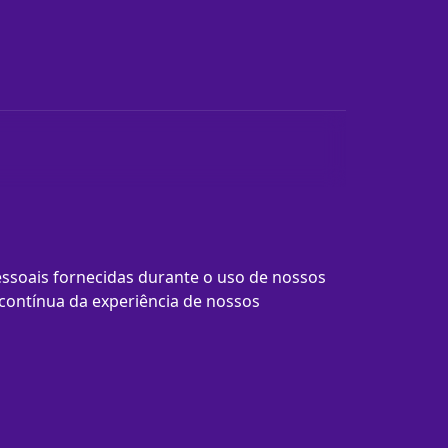
essoais fornecidas durante o uso de nossos
 contínua da experiência de nossos