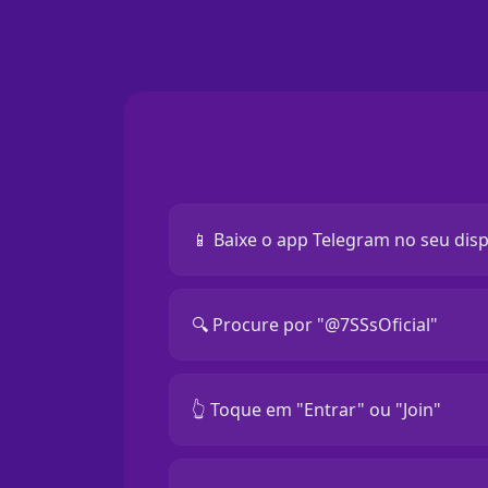
📱 Baixe o app Telegram no seu disp
🔍 Procure por "@7SSsOficial"
👆 Toque em "Entrar" ou "Join"