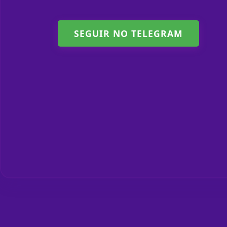
SEGUIR NO TELEGRAM