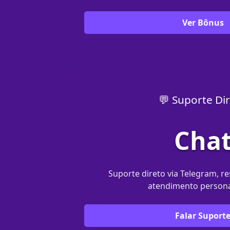
Ver Bônus
💬 Suporte Di
Cha
Suporte direto via Telegram, r
atendimento persona
Falar Suport