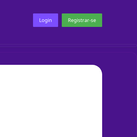
Login
Registrar-se