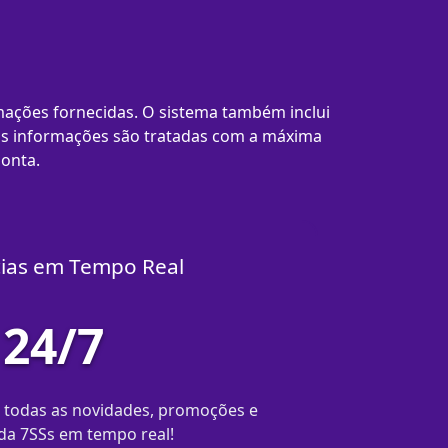
mações fornecidas. O sistema também inclui
 as informações são tratadas com a máxima
ponta.
cias em Tempo Real
24/7
e todas as novidades, promoções e
da 7SSs em tempo real!