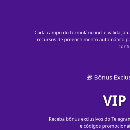
Cada campo do formulário inclui validação
recursos de preenchimento automático par
confi
🎁 Bônus Exclu
VIP
Receba bônus exclusivos do Telegra
e códigos promocionai