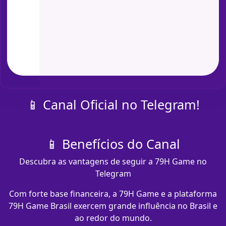
📱 Canal Oficial no Telegram!
📱 Benefícios do Canal
Descubra as vantagens de seguir a 79H Game no
Telegram
Com forte base financeira, a 79H Game e a plataforma
79H Game Brasil exercem grande influência no Brasil e
ao redor do mundo.