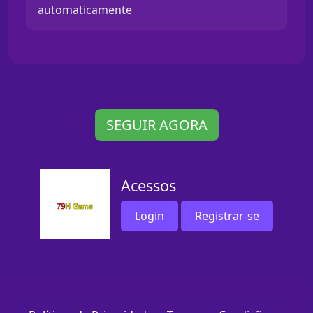
automaticamente
SEGUIR AGORA
Acessos
Login
Registrar-se