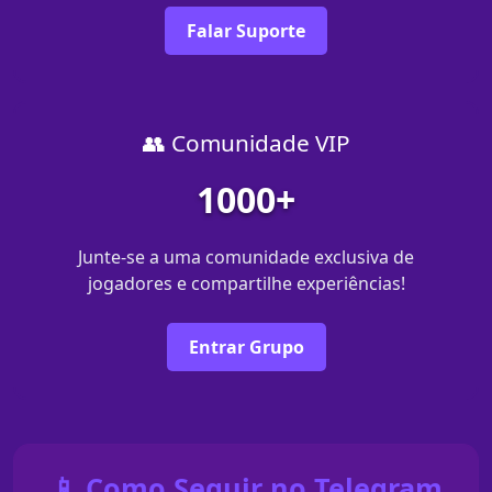
Falar Suporte
👥 Comunidade VIP
1000+
Junte-se a uma comunidade exclusiva de
jogadores e compartilhe experiências!
Entrar Grupo
📱 Como Seguir no Telegram