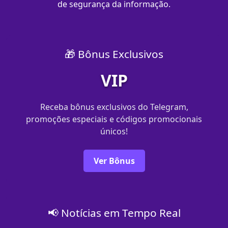
de segurança da informação.
🎁 Bônus Exclusivos
VIP
Receba bônus exclusivos do Telegram,
promoções especiais e códigos promocionais
únicos!
Ver Bônus
📢 Notícias em Tempo Real