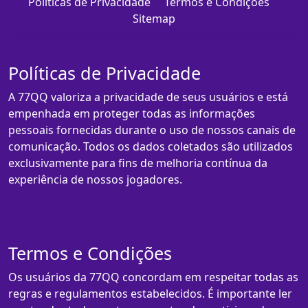
Políticas de Privacidade
Termos e Condições
Sitemap
Políticas de Privacidade
A 77QQ valoriza a privacidade de seus usuários e está
empenhada em proteger todas as informações
pessoais fornecidas durante o uso de nossos canais de
comunicação. Todos os dados coletados são utilizados
exclusivamente para fins de melhoria contínua da
experiência de nossos jogadores.
Termos e Condições
Os usuários da 77QQ concordam em respeitar todas as
regras e regulamentos estabelecidos. É importante ler