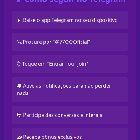
📱 Baixe o app Telegram no seu dispositivo
🔍 Procure por "@77QQOficial"
👆 Toque em "Entrar" ou "Join"
🔔 Ative as notificações para não perder
nada
💬 Participe das conversas e interaja
🎁 Receba bônus exclusivos