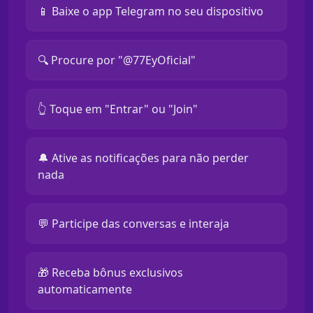
📱 Baixe o app Telegram no seu dispositivo
🔍 Procure por "@77EyOficial"
👆 Toque em "Entrar" ou "Join"
🔔 Ative as notificações para não perder
nada
💬 Participe das conversas e interaja
🎁 Receba bônus exclusivos
automaticamente