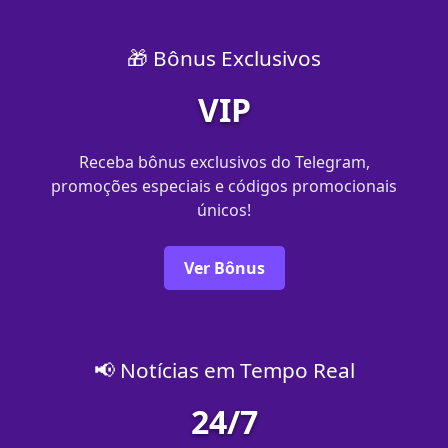
🎁 Bônus Exclusivos
VIP
Receba bônus exclusivos do Telegram,
promoções especiais e códigos promocionais
únicos!
Ver Bônus
📢 Notícias em Tempo Real
24/7