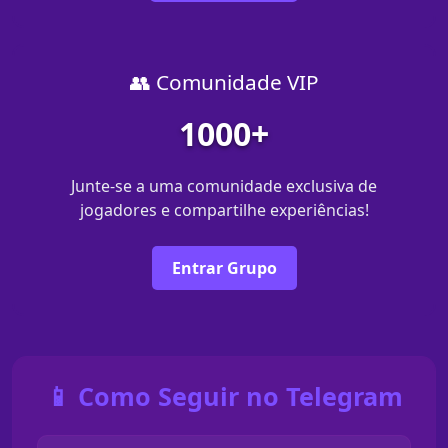
👥 Comunidade VIP
1000+
Junte-se a uma comunidade exclusiva de
jogadores e compartilhe experiências!
Entrar Grupo
📱 Como Seguir no Telegram