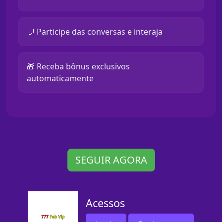
💬 Participe das conversas e interaja
🎁 Receba bônus exclusivos
automaticamente
SEGUIR AGORA
Acessos