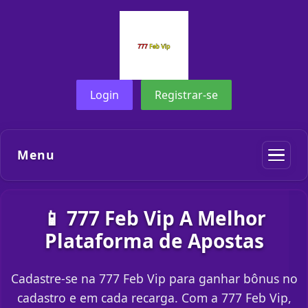
Login
Registrar-se
Menu
📱 777 Feb Vip A Melhor
Plataforma de Apostas
Cadastre-se na 777 Feb Vip para ganhar bônus no
cadastro e em cada recarga. Com a 777 Feb Vip,