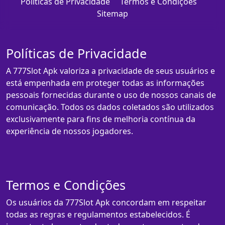
Políticas de Privacidade
Termos e Condições
Sitemap
Políticas de Privacidade
A 777Slot Apk valoriza a privacidade de seus usuários e
está empenhada em proteger todas as informações
pessoais fornecidas durante o uso de nossos canais de
comunicação. Todos os dados coletados são utilizados
exclusivamente para fins de melhoria contínua da
experiência de nossos jogadores.
Termos e Condições
Os usuários da 777Slot Apk concordam em respeitar
todas as regras e regulamentos estabelecidos. É