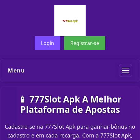
Login
Registrar-se
Menu
📱 777Slot Apk A Melhor
Plataforma de Apostas
Cadastre-se na 777Slot Apk para ganhar bônus no
cadastro e em cada recarga. Com a 777Slot Apk,