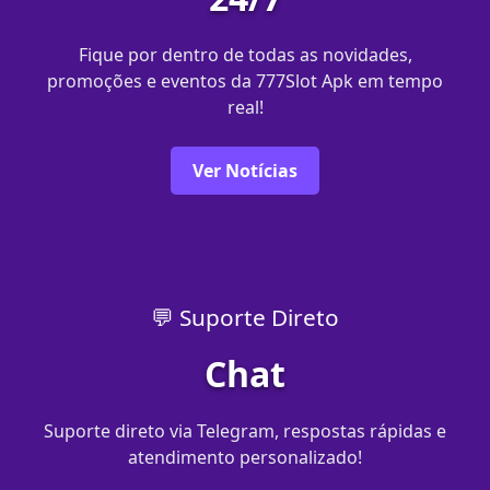
Fique por dentro de todas as novidades,
promoções e eventos da 777Slot Apk em tempo
real!
Ver Notícias
💬 Suporte Direto
Chat
Suporte direto via Telegram, respostas rápidas e
atendimento personalizado!