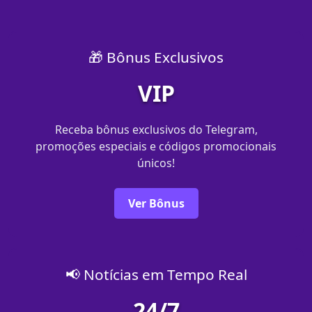
🎁 Bônus Exclusivos
VIP
Receba bônus exclusivos do Telegram,
promoções especiais e códigos promocionais
únicos!
Ver Bônus
📢 Notícias em Tempo Real
24/7