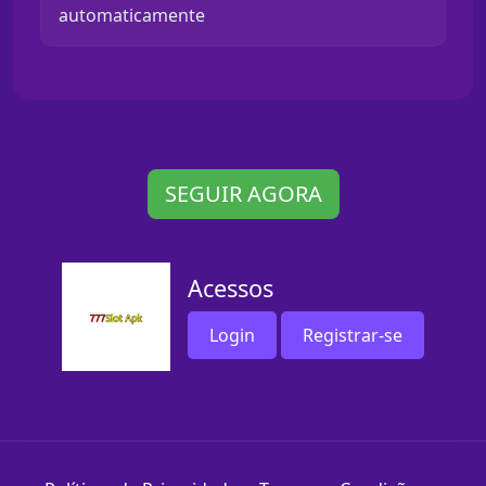
automaticamente
SEGUIR AGORA
Acessos
Login
Registrar-se