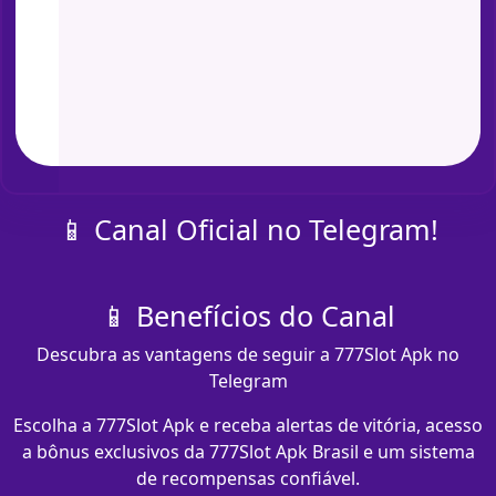
📱 Canal Oficial no Telegram!
📱 Benefícios do Canal
Descubra as vantagens de seguir a 777Slot Apk no
Telegram
Escolha a 777Slot Apk e receba alertas de vitória, acesso
a bônus exclusivos da 777Slot Apk Brasil e um sistema
de recompensas confiável.