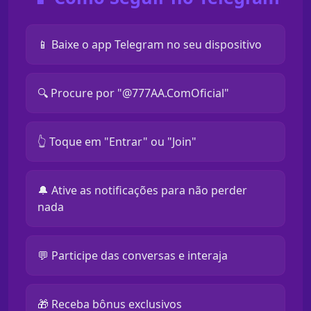
📱 Baixe o app Telegram no seu dispositivo
🔍 Procure por "@777AA.ComOficial"
👆 Toque em "Entrar" ou "Join"
🔔 Ative as notificações para não perder
nada
💬 Participe das conversas e interaja
🎁 Receba bônus exclusivos