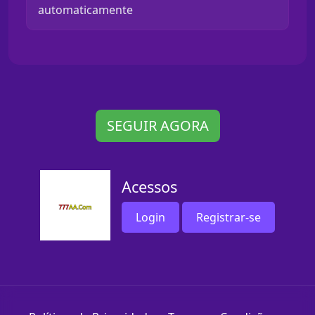
automaticamente
SEGUIR AGORA
Acessos
Login
Registrar-se