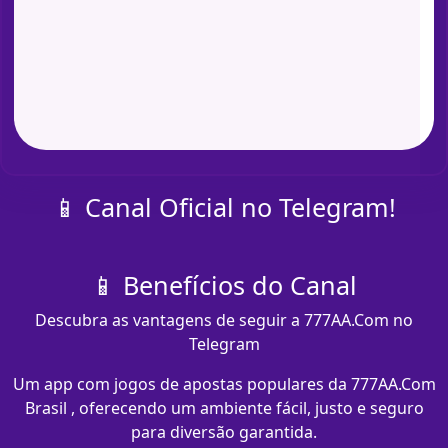
📱 Canal Oficial no Telegram!
📱 Benefícios do Canal
Descubra as vantagens de seguir a 777AA.Com no
Telegram
Um app com jogos de apostas populares da 777AA.Com
Brasil , oferecendo um ambiente fácil, justo e seguro
para diversão garantida.