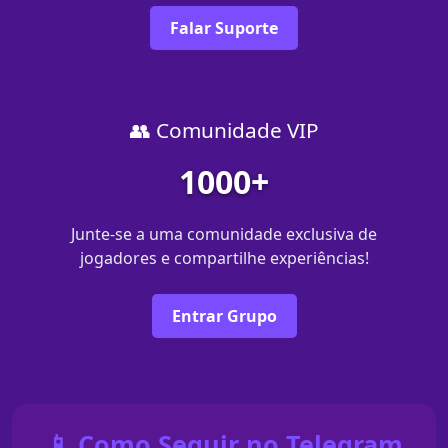
Falar Suporte
👥 Comunidade VIP
1000+
Junte-se a uma comunidade exclusiva de
jogadores e compartilhe experiências!
Entrar Grupo
📱 Como Seguir no Telegram