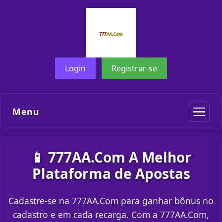
Login
Registrar-se
Menu
📱 777AA.Com A Melhor
Plataforma de Apostas
Cadastre-se na 777AA.Com para ganhar bônus no
cadastro e em cada recarga. Com a 777AA.Com,