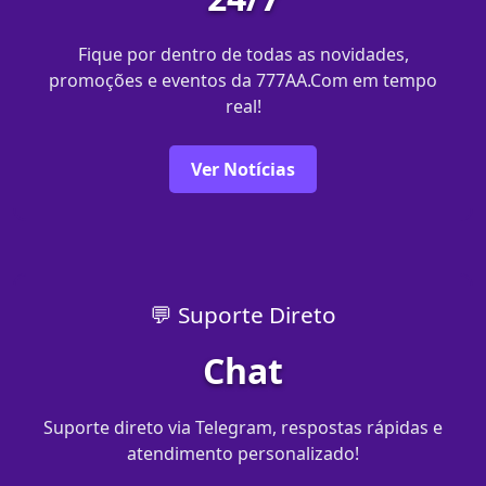
Fique por dentro de todas as novidades,
promoções e eventos da 777AA.Com em tempo
real!
Ver Notícias
💬 Suporte Direto
Chat
Suporte direto via Telegram, respostas rápidas e
atendimento personalizado!