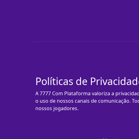
Políticas de Privacida
A 7777 Com Plataforma valoriza a privacid
o uso de nossos canais de comunicação. Tod
nossos jogadores.