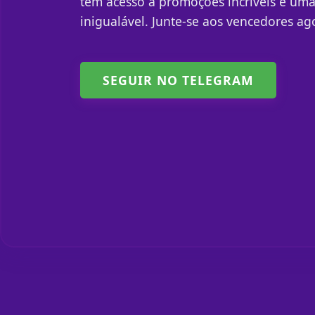
tem acesso a promoções incríveis e uma
inigualável. Junte-se aos vencedores ag
SEGUIR NO TELEGRAM