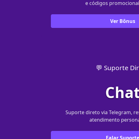
e códigos promocionai
Ver Bônus
💬 Suporte Di
Cha
Suporte direto via Telegram, r
atendimento persona
Falar Suport