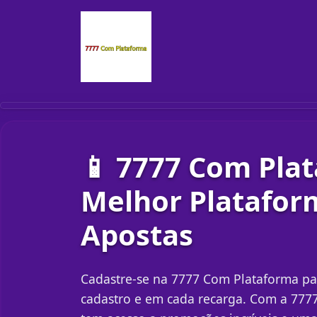
📱 7777 Com Pla
Melhor Platafor
Apostas
Cadastre-se na 7777 Com Plataforma p
cadastro e em cada recarga. Com a 777