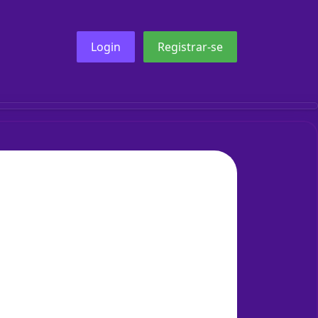
Login
Registrar-se