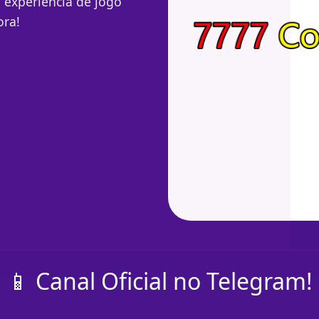
 experiência de jogo
ora!
📱 Canal Oficial no Telegram!