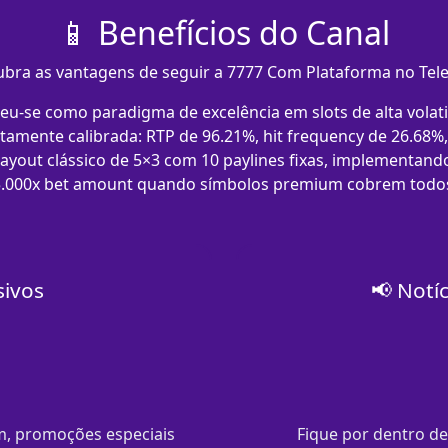
📱 Benefícios do Canal
bra as vantagens de seguir a 7777 Com Plataforma no Te
ceu-se como paradigma de excelência em slots de alta vola
amente calibrada: RTP de 96.21%, hit frequency de 26.68%, e
d layout clássico de 5×3 com 10 paylines fixas, implementa
 5.000x bet amount quando símbolos premium cobrem todos
sivos
📢 Notí
m, promoções especiais
Fique por dentro d