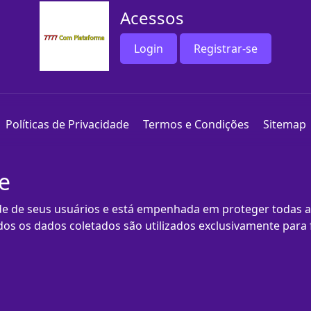
Acessos
Login
Registrar-se
Políticas de Privacidade
Termos e Condições
Sitemap
de
ade de seus usuários e está empenhada em proteger todas 
os os dados coletados são utilizados exclusivamente para 