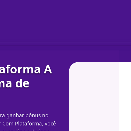
taforma A
ma de
ara ganhar bônus no
7 Com Plataforma, você