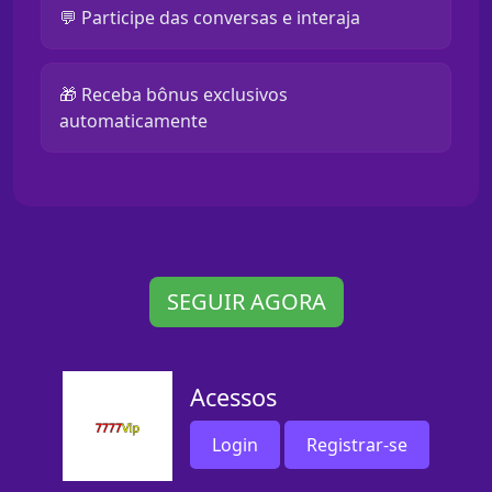
💬 Participe das conversas e interaja
🎁 Receba bônus exclusivos
automaticamente
SEGUIR AGORA
Acessos
Login
Registrar-se