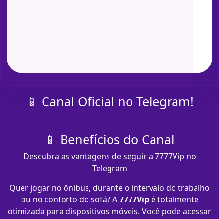
📱 Canal Oficial no Telegram!
📱 Benefícios do Canal
Descubra as vantagens de seguir a 7777Vip no
Telegram
Quer jogar no ônibus, durante o intervalo do trabalho
ou no conforto do sofá? A
7777Vip
é totalmente
otimizada para dispositivos móveis. Você pode acessar