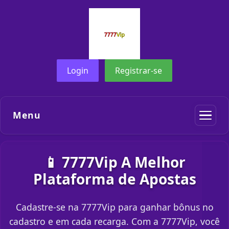
Login
Registrar-se
Menu
📱 7777Vip A Melhor
Plataforma de Apostas
Cadastre-se na 7777Vip para ganhar bônus no
cadastro e em cada recarga. Com a 7777Vip, você