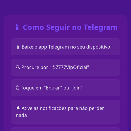
📱 Como Seguir no Telegram
📱 Baixe o app Telegram no seu dispositivo
🔍 Procure por "@7777VipOficial"
👆 Toque em "Entrar" ou "Join"
🔔 Ative as notificações para não perder
nada