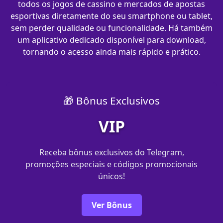
todos os jogos de cassino e mercados de apostas
esportivas diretamente do seu smartphone ou tablet,
sem perder qualidade ou funcionalidade. Há também
um aplicativo dedicado disponível para download,
tornando o acesso ainda mais rápido e prático.
🎁 Bônus Exclusivos
VIP
Receba bônus exclusivos do Telegram,
promoções especiais e códigos promocionais
únicos!
Ver Bônus