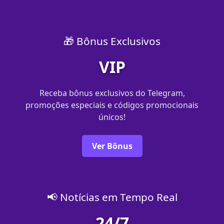
🎁 Bônus Exclusivos
VIP
Receba bônus exclusivos do Telegram,
promoções especiais e códigos promocionais
únicos!
Ver Bônus
📢 Notícias em Tempo Real
24/7