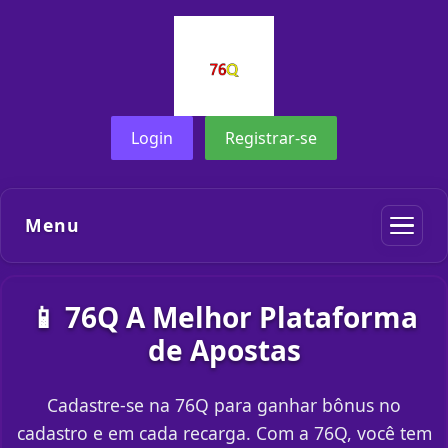
Login
Registrar-se
Menu
📱 76Q A Melhor Plataforma
de Apostas
Cadastre-se na 76Q para ganhar bônus no
cadastro e em cada recarga. Com a 76Q, você tem