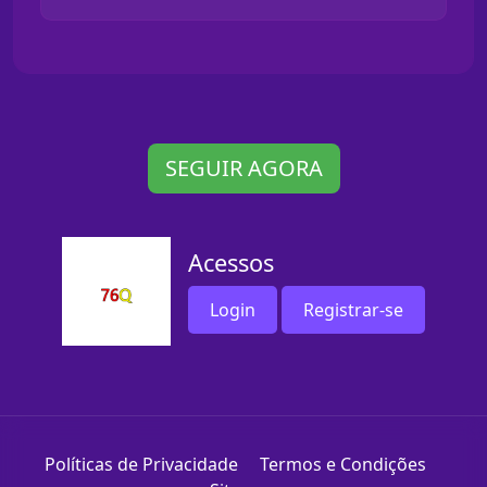
SEGUIR AGORA
Acessos
Login
Registrar-se
Políticas de Privacidade
Termos e Condições