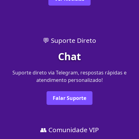
💬 Suporte Direto
Chat
Suporte direto via Telegram, respostas rápidas e
atendimento personalizado!
Falar Suporte
👥 Comunidade VIP