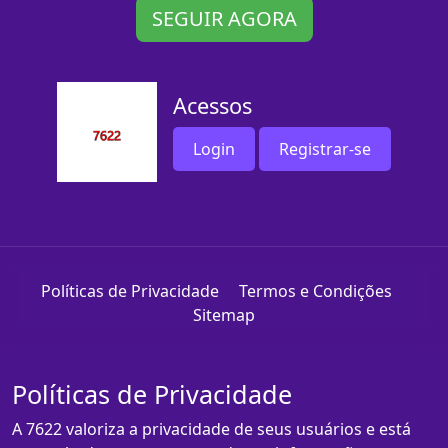
SEGUIR AGORA
Acessos
Login
Registrar-se
Políticas de Privacidade
Termos e Condições
Sitemap
Políticas de Privacidade
A 7622 valoriza a privacidade de seus usuários e está