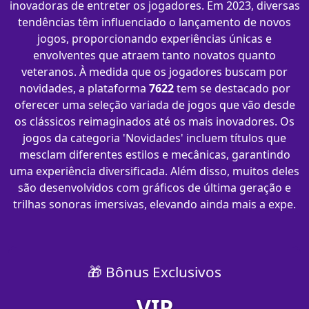
inovadoras de entreter os jogadores. Em 2023, diversas
tendências têm influenciado o lançamento de novos
jogos, proporcionando experiências únicas e
envolventes que atraem tanto novatos quanto
veteranos. À medida que os jogadores buscam por
novidades, a plataforma
7622
tem se destacado por
oferecer uma seleção variada de jogos que vão desde
os clássicos reimaginados até os mais inovadores. Os
jogos da categoria 'Novidades' incluem títulos que
mesclam diferentes estilos e mecânicas, garantindo
uma experiência diversificada. Além disso, muitos deles
são desenvolvidos com gráficos de última geração e
trilhas sonoras imersivas, elevando ainda mais a expe.
🎁 Bônus Exclusivos
VIP