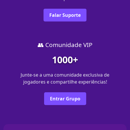
Falar Suporte
👥 Comunidade VIP
1000+
Junte-se a uma comunidade exclusiva de
jogadores e compartilhe experiências!
Entrar Grupo