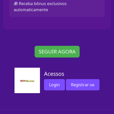
🎁 Receba bônus exclusivos
automaticamente
SEGUIR AGORA
Acessos
Login
Registrar-se