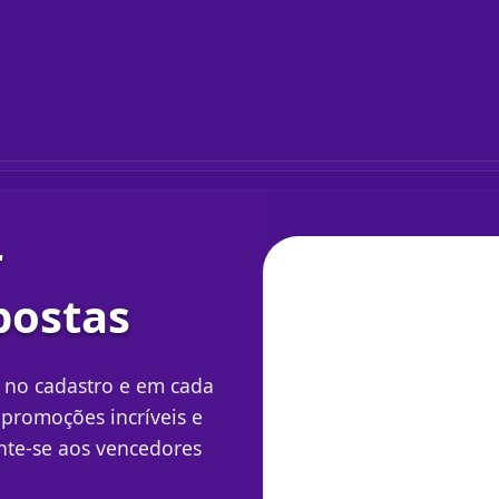
r
postas
 no cadastro e em cada
 promoções incríveis e
unte-se aos vencedores