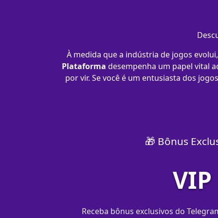
Descu
À medida que a indústria de jogos evolui
Plataforma
desempenha um papel vital ao
por vir. Se você é um entusiasta dos jogo
🎁 Bônus Exclu
VIP
Receba bônus exclusivos do Telegra