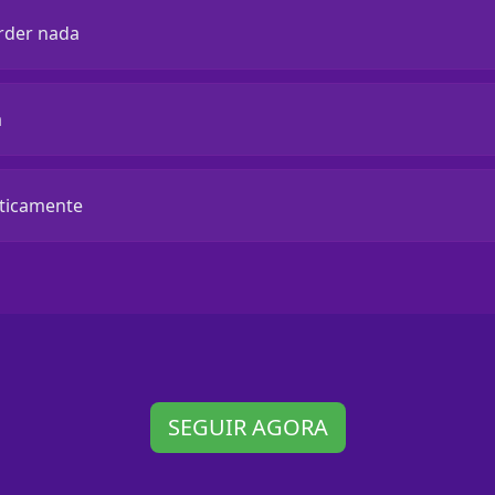
erder nada
a
aticamente
SEGUIR AGORA