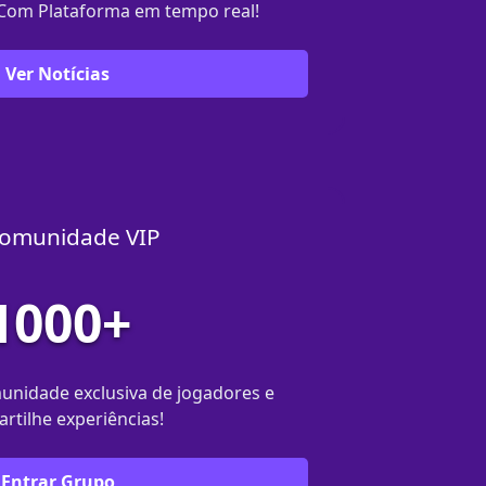
Com Plataforma em tempo real!
Ver Notícias
Comunidade VIP
1000+
unidade exclusiva de jogadores e
rtilhe experiências!
Entrar Grupo