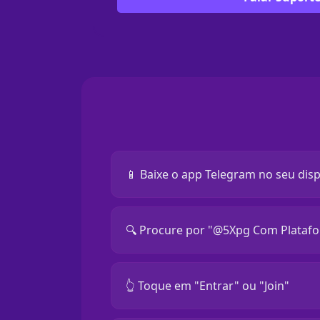
📱 Baixe o app Telegram no seu disp
🔍 Procure por "@5Xpg Com Platafo
👆 Toque em "Entrar" ou "Join"