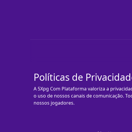
Políticas de Privacida
A 5Xpg Com Plataforma valoriza a privacid
o uso de nossos canais de comunicação. Tod
nossos jogadores.