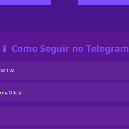
📱 Como Seguir no Telegram
ositivo
rmaOficial"