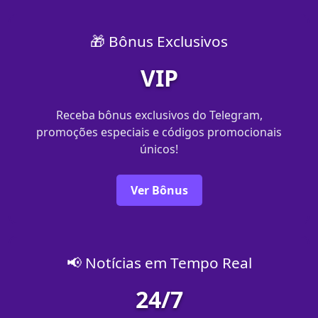
🎁 Bônus Exclusivos
VIP
Receba bônus exclusivos do Telegram,
promoções especiais e códigos promocionais
únicos!
Ver Bônus
📢 Notícias em Tempo Real
24/7