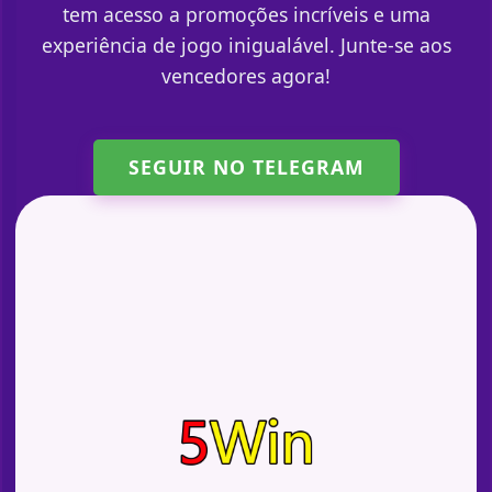
tem acesso a promoções incríveis e uma
experiência de jogo inigualável. Junte-se aos
vencedores agora!
SEGUIR NO TELEGRAM