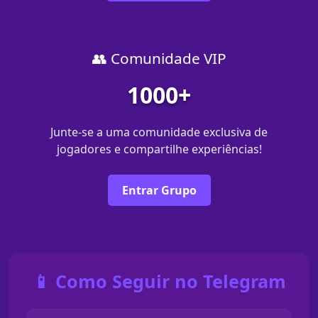
👥 Comunidade VIP
1000+
Junte-se a uma comunidade exclusiva de
jogadores e compartilhe experiências!
Entrar Grupo
📱 Como Seguir no Telegram