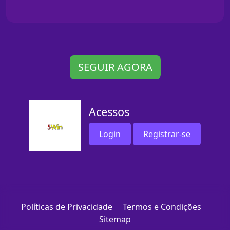
SEGUIR AGORA
Acessos
Login
Registrar-se
Políticas de Privacidade
Termos e Condições
Sitemap