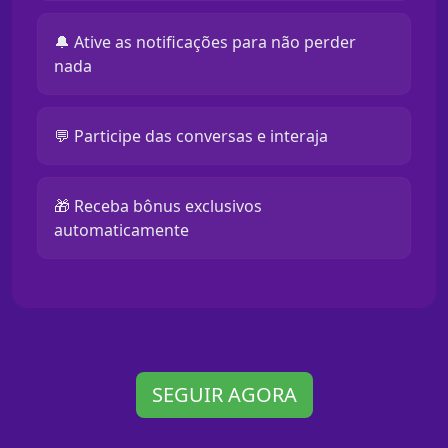
🔔 Ative as notificações para não perder
nada
💬 Participe das conversas e interaja
🎁 Receba bônus exclusivos
automaticamente
SEGUIR AGORA