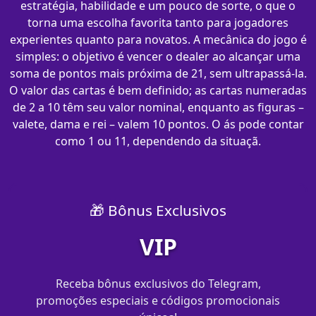
estratégia, habilidade e um pouco de sorte, o que o
torna uma escolha favorita tanto para jogadores
experientes quanto para novatos. A mecânica do jogo é
simples: o objetivo é vencer o dealer ao alcançar uma
soma de pontos mais próxima de 21, sem ultrapassá-la.
O valor das cartas é bem definido; as cartas numeradas
de 2 a 10 têm seu valor nominal, enquanto as figuras –
valete, dama e rei – valem 10 pontos. O ás pode contar
como 1 ou 11, dependendo da situaçã.
🎁 Bônus Exclusivos
VIP
Receba bônus exclusivos do Telegram,
promoções especiais e códigos promocionais