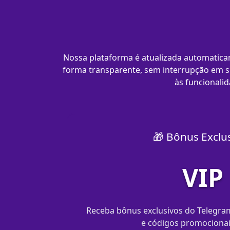
Nossa plataforma é atualizada automaticam
forma transparente, sem interrupção em s
às funcionalid
🎁 Bônus Exclu
VIP
Receba bônus exclusivos do Telegra
e códigos promocionai