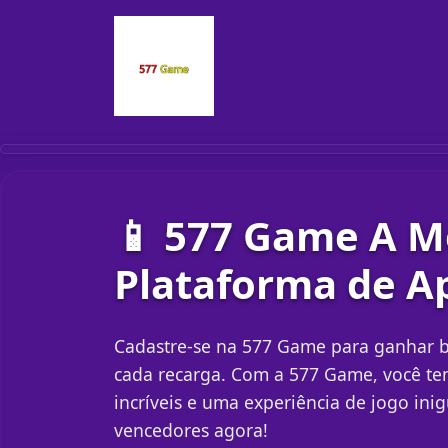
📱 577 Game A M
Plataforma de A
Cadastre-se na 577 Game para ganhar 
cada recarga. Com a 577 Game, você t
incríveis e uma experiência de jogo inig
vencedores agora!