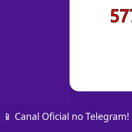
📱 Canal Oficial no Telegram!