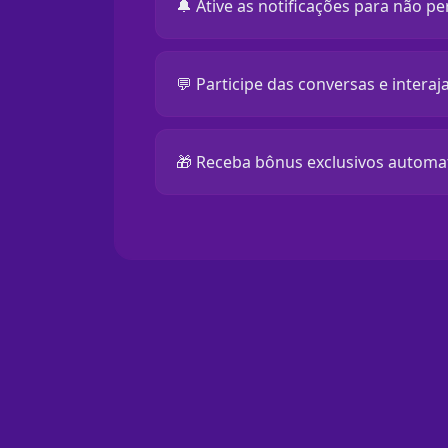
🔔 Ative as notificações para não p
💬 Participe das conversas e interaj
🎁 Receba bônus exclusivos autom