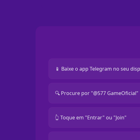
📱 Baixe o app Telegram no seu disp
🔍 Procure por "@577 GameOficial"
👆 Toque em "Entrar" ou "Join"