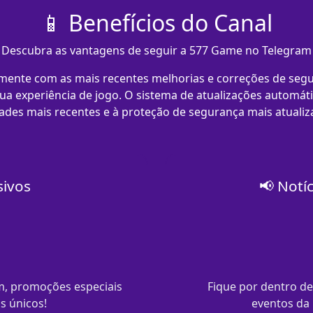
📱 Benefícios do Canal
Descubra as vantagens de seguir a 577 Game no Telegram
ente com as mais recentes melhorias e correções de segur
ua experiência de jogo. O sistema de atualizações automát
ades mais recentes e à proteção de segurança mais atualiz
sivos
📢 Notí
m, promoções especiais
Fique por dentro d
s únicos!
eventos da