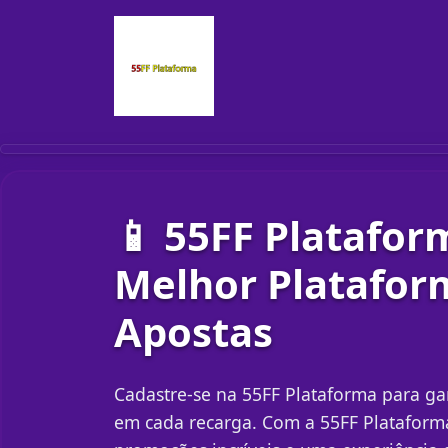
📱 55FF Platafor
Melhor Platafor
Apostas
Cadastre-se na 55FF Plataforma para g
em cada recarga. Com a 55FF Plataforma