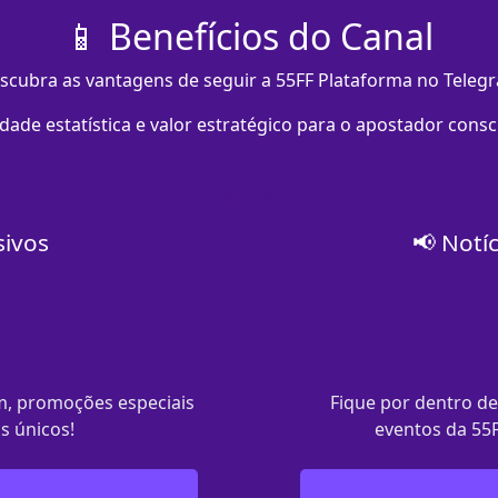
📱 Benefícios do Canal
scubra as vantagens de seguir a 55FF Plataforma no Teleg
ade estatística e valor estratégico para o apostador consci
sivos
📢 Notí
m, promoções especiais
Fique por dentro d
s únicos!
eventos da 55