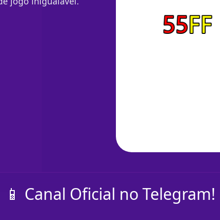
e jogo inigualável.
📱 Canal Oficial no Telegram!