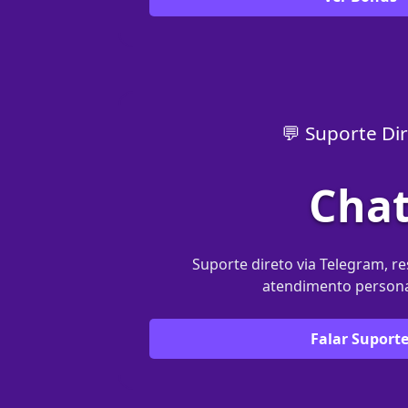
💬 Suporte Di
Cha
Suporte direto via Telegram, r
atendimento persona
Falar Suport