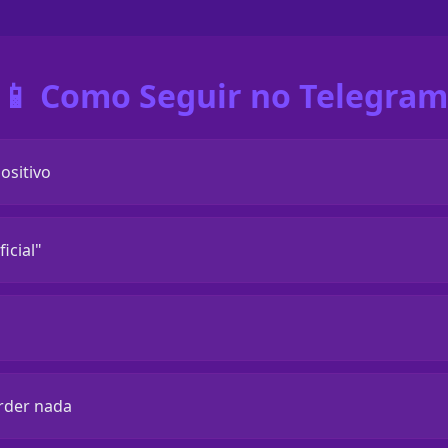
📱 Como Seguir no Telegram
ositivo
icial"
erder nada