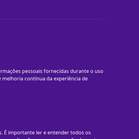
formações pessoais fornecidas durante o uso
e melhoria contínua da experiência de
. É importante ler e entender todos os