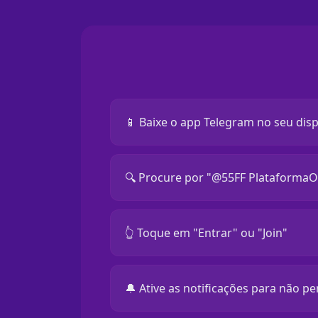
📱 Baixe o app Telegram no seu disp
🔍 Procure por "@55FF PlataformaOf
👆 Toque em "Entrar" ou "Join"
🔔 Ative as notificações para não p