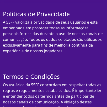
Políticas de Privacidade
A 55FF valoriza a privacidade de seus usuários e está
empenhada em proteger todas as informações
pessoais fornecidas durante o uso de nossos canais de
comunicação. Todos os dados coletados são utilizados
exclusivamente para fins de melhoria contínua da
experiência de nossos jogadores.
Termos e Condições
Os usuários da 55FF concordam em respeitar todas as
regras e regulamentos estabelecidos. É importante ler
e entender todos os termos antes de participar de
nossos canais de comunicação. A violação destes