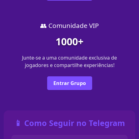
👥 Comunidade VIP
1000+
Junte-se a uma comunidade exclusiva de
jogadores e compartilhe experiências!
Entrar Grupo
📱 Como Seguir no Telegram