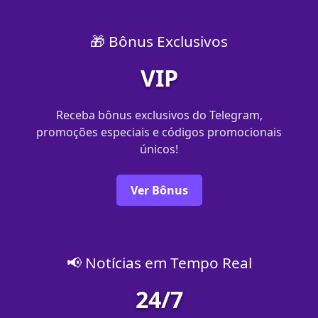
🎁 Bônus Exclusivos
VIP
Receba bônus exclusivos do Telegram,
promoções especiais e códigos promocionais
únicos!
Ver Bônus
📢 Notícias em Tempo Real
24/7