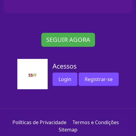
SEGUIR AGORA
Acessos
Login
Registrar-se
Políticas de Privacidade
Termos e Condições
Sitemap