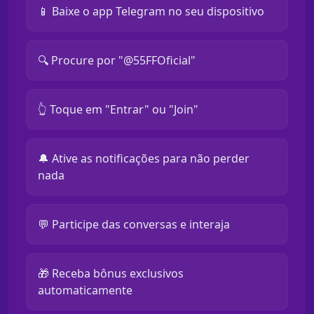
📱 Baixe o app Telegram no seu dispositivo
🔍 Procure por "@55FFOficial"
👆 Toque em "Entrar" ou "Join"
🔔 Ative as notificações para não perder
nada
💬 Participe das conversas e interaja
🎁 Receba bônus exclusivos
automaticamente