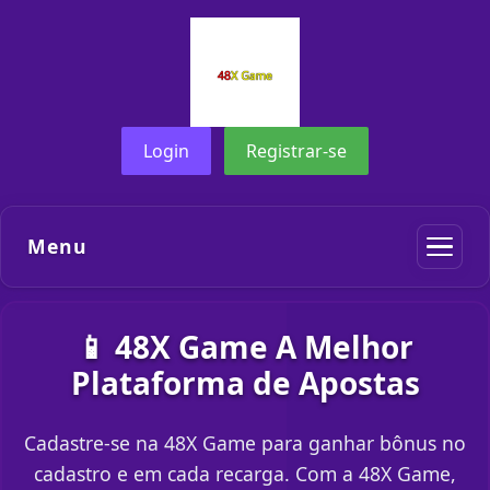
Login
Registrar-se
Menu
📱 48X Game A Melhor
Plataforma de Apostas
Cadastre-se na 48X Game para ganhar bônus no
cadastro e em cada recarga. Com a 48X Game,