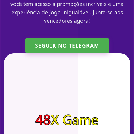
você tem acesso a promoções incríveis e uma
experiência de jogo inigualável. Junte-se aos
vencedores agora!
SEGUIR NO TELEGRAM