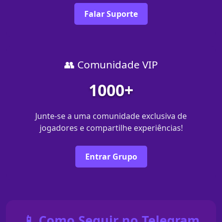
Falar Suporte
👥 Comunidade VIP
1000+
Junte-se a uma comunidade exclusiva de
jogadores e compartilhe experiências!
Entrar Grupo
📱 Como Seguir no Telegram