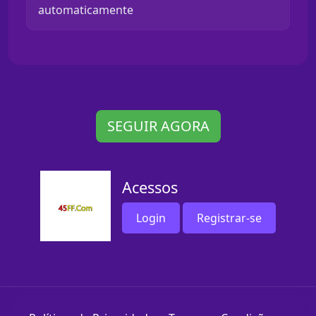
automaticamente
SEGUIR AGORA
Acessos
Login
Registrar-se