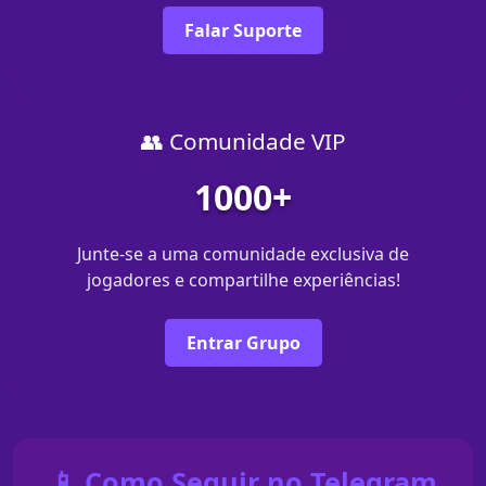
Falar Suporte
👥 Comunidade VIP
1000+
Junte-se a uma comunidade exclusiva de
jogadores e compartilhe experiências!
Entrar Grupo
📱 Como Seguir no Telegram