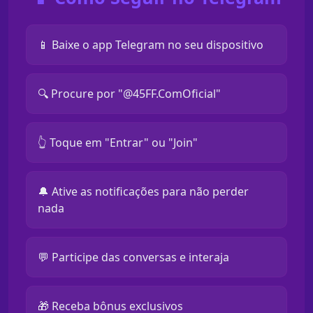
📱 Baixe o app Telegram no seu dispositivo
🔍 Procure por "@45FF.ComOficial"
👆 Toque em "Entrar" ou "Join"
🔔 Ative as notificações para não perder
nada
💬 Participe das conversas e interaja
🎁 Receba bônus exclusivos