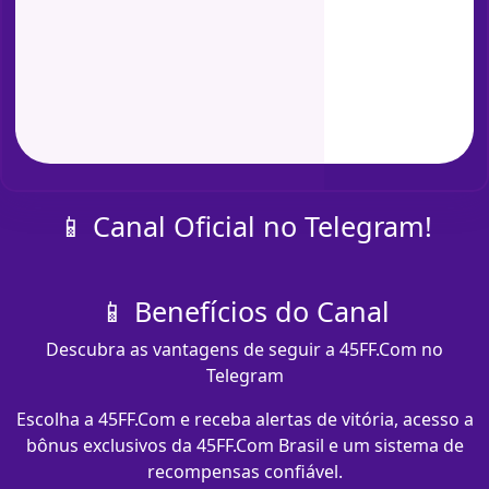
📱 Canal Oficial no Telegram!
📱 Benefícios do Canal
Descubra as vantagens de seguir a 45FF.Com no
Telegram
Escolha a 45FF.Com e receba alertas de vitória, acesso a
bônus exclusivos da 45FF.Com Brasil e um sistema de
recompensas confiável.