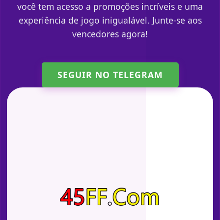
você tem acesso a promoções incríveis e uma
experiência de jogo inigualável. Junte-se aos
vencedores agora!
SEGUIR NO TELEGRAM