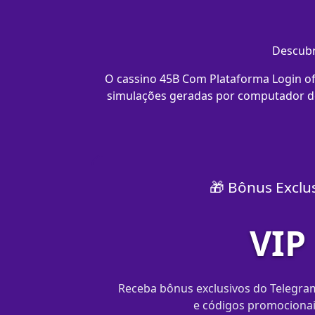
Descubr
O cassino 45B Com Plataforma Login ofe
simulações geradas por computador de 
🎁 Bônus Exclu
VIP
Receba bônus exclusivos do Telegra
e códigos promocionai