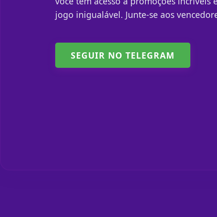
você tem acesso a promoções incríveis 
jogo inigualável. Junte-se aos vencedor
SEGUIR NO TELEGRAM