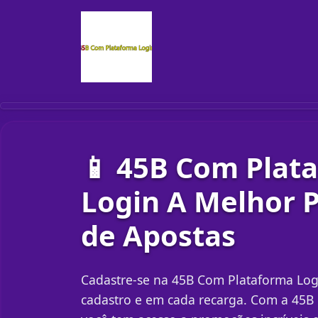
📱 45B Com Plat
Login A Melhor 
de Apostas
Cadastre-se na 45B Com Plataforma Lo
cadastro e em cada recarga. Com a 45B