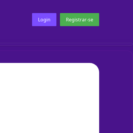
Login
Registrar-se