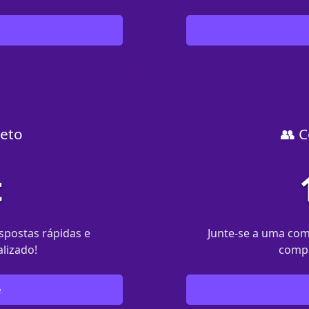
reto
👥 
t
espostas rápidas e
Junte-se a uma com
lizado!
compa
e