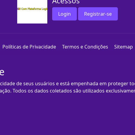
Acessos
Login
Registrar-se
Políticas de Privacidade
Termos e Condições
Sitemap
de
vacidade de seus usuários e está empenhada em proteger to
ção. Todos os dados coletados são utilizados exclusivamen