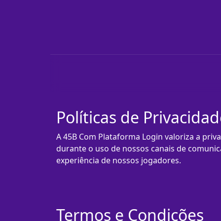
Políticas de Privacida
A 45B Com Plataforma Login valoriza a pri
durante o uso de nossos canais de comunica
experiência de nossos jogadores.
Termos e Condições