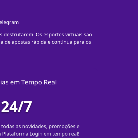
Telegram
s desfrutarem. Os esportes virtuais são
 de apostas rápida e contínua para os
cias em Tempo Real
24/7
e todas as novidades, promoções e
 Plataforma Login em tempo real!