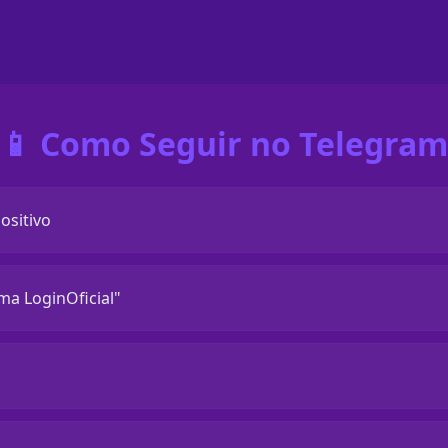
📱 Como Seguir no Telegram
ositivo
ma LoginOficial"