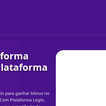
aforma
Plataforma
gin para ganhar bônus no
 Com Plataforma Login,