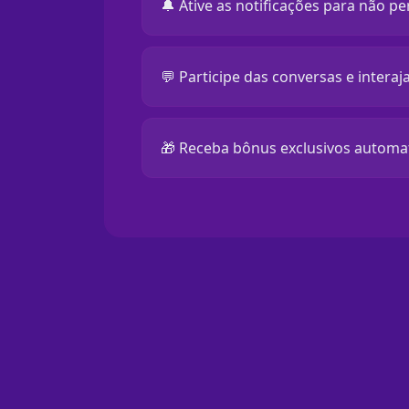
🔔 Ative as notificações para não p
💬 Participe das conversas e interaj
🎁 Receba bônus exclusivos autom