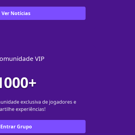
Ver Notícias
Comunidade VIP
1000+
unidade exclusiva de jogadores e
rtilhe experiências!
Entrar Grupo