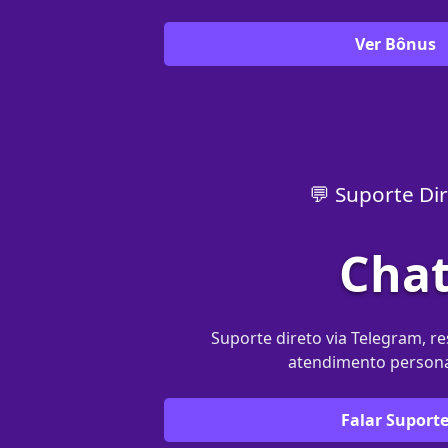
Ver Bônus
💬 Suporte Di
Cha
Suporte direto via Telegram, r
atendimento persona
Falar Suport