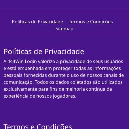
Políticas de Privacidade
Termos e Condições
Sitemap
Políticas de Privacidade
A 444Win Login valoriza a privacidade de seus usuários
e está empenhada em proteger todas as informações
pessoais fornecidas durante o uso de nossos canais de
comunicação. Todos os dados coletados são utilizados
exclusivamente para fins de melhoria contínua da
experiência de nossos jogadores.
Termos e Condições