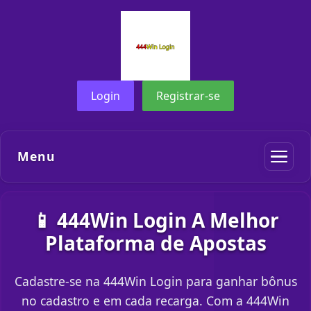
Login
Registrar-se
Menu
📱 444Win Login A Melhor
Plataforma de Apostas
Cadastre-se na 444Win Login para ganhar bônus
no cadastro e em cada recarga. Com a 444Win