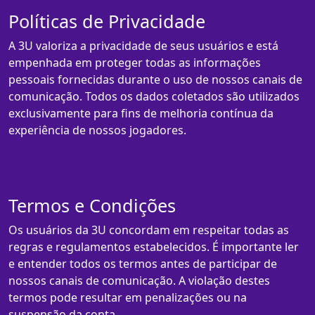
Políticas de Privacidade
A 3U valoriza a privacidade de seus usuários e está
empenhada em proteger todas as informações
pessoais fornecidas durante o uso de nossos canais de
comunicação. Todos os dados coletados são utilizados
exclusivamente para fins de melhoria contínua da
experiência de nossos jogadores.
Termos e Condições
Os usuários da 3U concordam em respeitar todas as
regras e regulamentos estabelecidos. É importante ler
e entender todos os termos antes de participar de
nossos canais de comunicação. A violação destes
termos pode resultar em penalizações ou na
suspensão da conta.