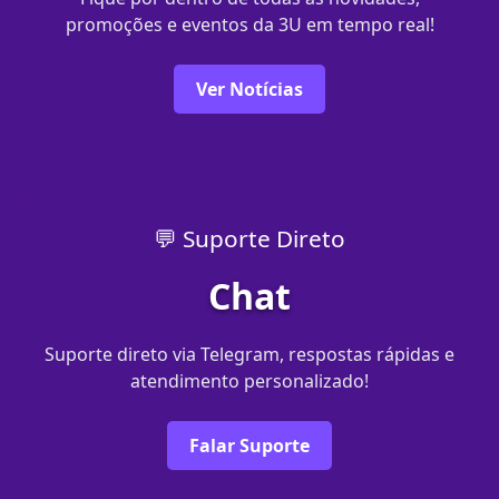
promoções e eventos da 3U em tempo real!
Ver Notícias
💬 Suporte Direto
Chat
Suporte direto via Telegram, respostas rápidas e
atendimento personalizado!
Falar Suporte