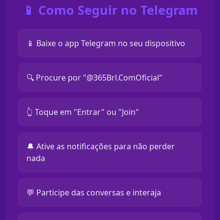
📱 Como Seguir no Telegram
📱 Baixe o app Telegram no seu dispositivo
🔍 Procure por "@365Brl.ComOficial"
👆 Toque em "Entrar" ou "Join"
🔔 Ative as notificações para não perder
nada
💬 Participe das conversas e interaja