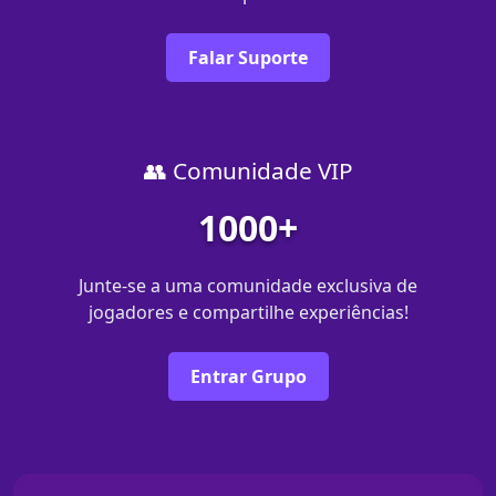
Falar Suporte
👥 Comunidade VIP
1000+
Junte-se a uma comunidade exclusiva de
jogadores e compartilhe experiências!
Entrar Grupo