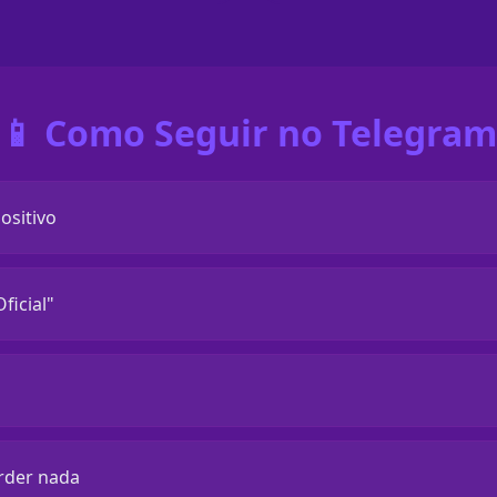
📱 Como Seguir no Telegram
ositivo
ficial"
erder nada