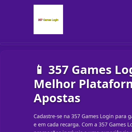
📱 357 Games Lo
Melhor Platafor
Apostas
Cadastre-se na 357 Games Login para g
e em cada recarga. Com a 357 Games Lo