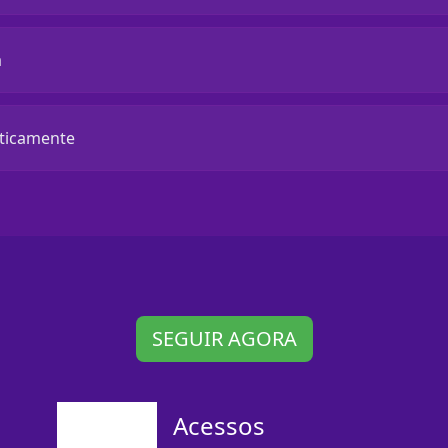
a
aticamente
SEGUIR AGORA
Acessos