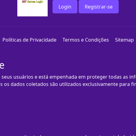
Login
Registrar-se
Políticas de Privacidade
Termos e Condições
Sitemap
de
de seus usuários e está empenhada em proteger todas as in
 os dados coletados são utilizados exclusivamente para fi