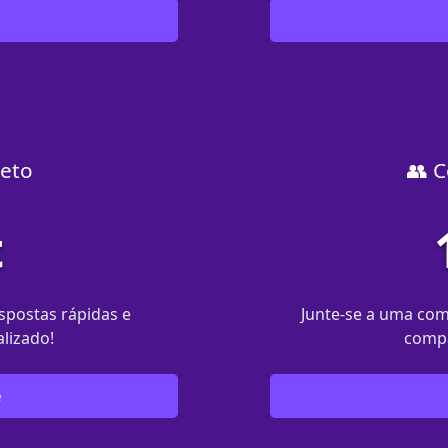
reto
👥 
t
espostas rápidas e
Junte-se a uma com
lizado!
compa
e