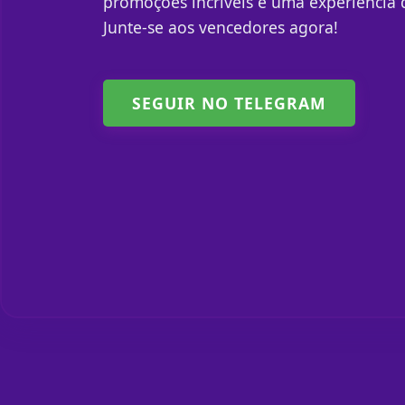
promoções incríveis e uma experiência d
Junte-se aos vencedores agora!
SEGUIR NO TELEGRAM