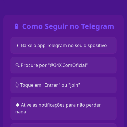
📱 Como Seguir no Telegram
📱 Baixe o app Telegram no seu dispositivo
🔍 Procure por "@34X.ComOficial"
👆 Toque em "Entrar" ou "Join"
🔔 Ative as notificações para não perder
nada