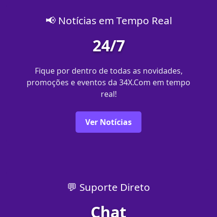
📢 Notícias em Tempo Real
24/7
Fique por dentro de todas as novidades,
promoções e eventos da 34X.Com em tempo
real!
Ver Notícias
💬 Suporte Direto
Chat