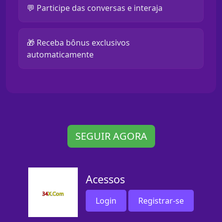
💬 Participe das conversas e interaja
🎁 Receba bônus exclusivos
automaticamente
SEGUIR AGORA
Acessos
Login
Registrar-se