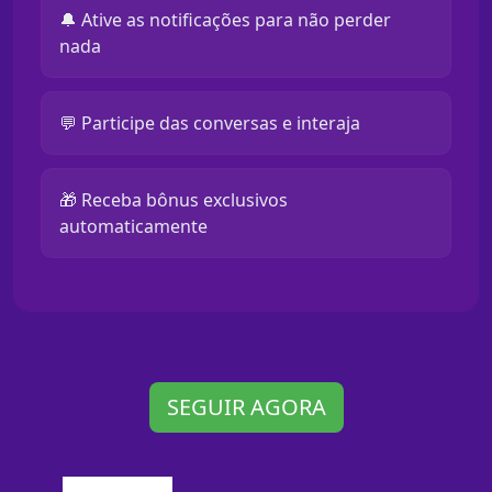
🔔 Ative as notificações para não perder
nada
💬 Participe das conversas e interaja
🎁 Receba bônus exclusivos
automaticamente
SEGUIR AGORA