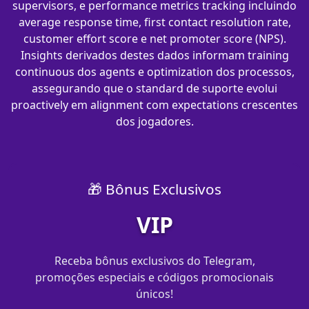
supervisors, e performance metrics tracking incluindo
average response time, first contact resolution rate,
customer effort score e net promoter score (NPS).
Insights derivados destes dados informam training
continuous dos agents e optimization dos processos,
assegurando que o standard de suporte evolui
proactively em alignment com expectations crescentes
dos jogadores.
🎁 Bônus Exclusivos
VIP
Receba bônus exclusivos do Telegram,
promoções especiais e códigos promocionais
únicos!