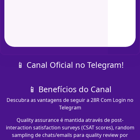
📱 Canal Oficial no Telegram!
📱 Benefícios do Canal
Descubra as vantagens de seguir a 28R Com Login no
Telegram
Quality assurance é mantida através de post-
interaction satisfaction surveys (CSAT scores), random
sampling de chats/emails para quality review por