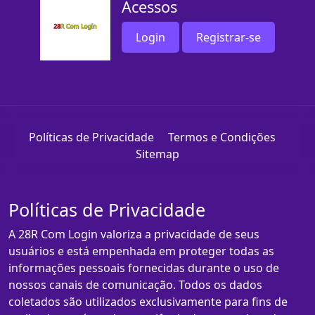
Acessos
Login
Registrar-se
Políticas de Privacidade
Termos e Condições
Sitemap
Políticas de Privacidade
A 28R Com Login valoriza a privacidade de seus
usuários e está empenhada em proteger todas as
informações pessoais fornecidas durante o uso de
nossos canais de comunicação. Todos os dados
coletados são utilizados exclusivamente para fins de