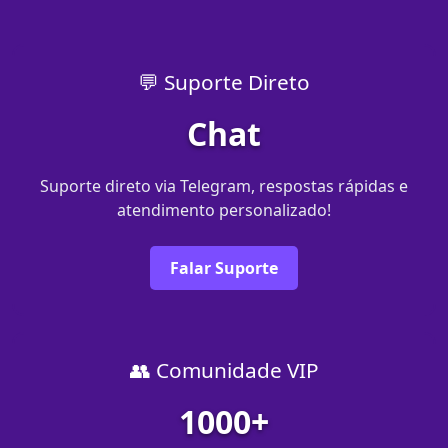
💬 Suporte Direto
Chat
Suporte direto via Telegram, respostas rápidas e
atendimento personalizado!
Falar Suporte
👥 Comunidade VIP
1000+