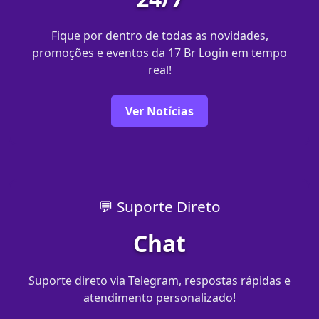
Fique por dentro de todas as novidades,
promoções e eventos da 17 Br Login em tempo
real!
Ver Notícias
💬 Suporte Direto
Chat
Suporte direto via Telegram, respostas rápidas e
atendimento personalizado!