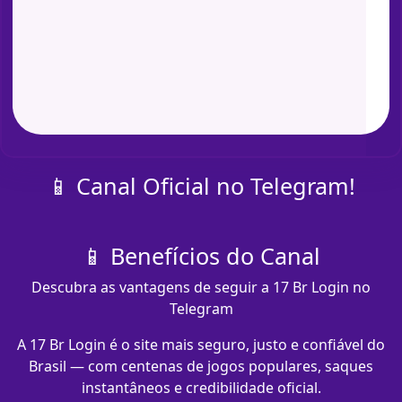
📱 Canal Oficial no Telegram!
📱 Benefícios do Canal
Descubra as vantagens de seguir a 17 Br Login no
Telegram
A 17 Br Login é o site mais seguro, justo e confiável do
Brasil — com centenas de jogos populares, saques
instantâneos e credibilidade oficial.