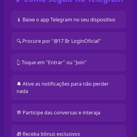
📱 Baixe o app Telegram no seu dispositivo
🔍 Procure por "@17 Br LoginOficial"
👆 Toque em "Entrar" ou "Join"
🔔 Ative as notificações para não perder
nada
💬 Participe das conversas e interaja
🎁 Receba bônus exclusivos