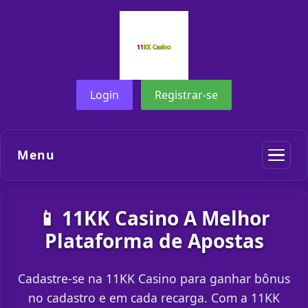
Login
Registrar-se
Menu
📱 11KK Casino A Melhor
Plataforma de Apostas
Cadastre-se na 11KK Casino para ganhar bônus
no cadastro e em cada recarga. Com a 11KK