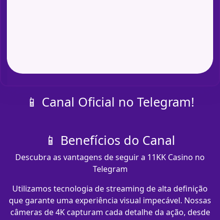
📱 Canal Oficial no Telegram!
📱 Benefícios do Canal
Descubra as vantagens de seguir a 11KK Casino no
Telegram
Utilizamos tecnologia de streaming de alta definição
que garante uma experiência visual impecável. Nossas
câmeras de 4K capturam cada detalhe da ação, desde